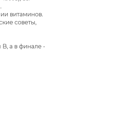
.
ии витаминов.
кие советы,
, а в финале -