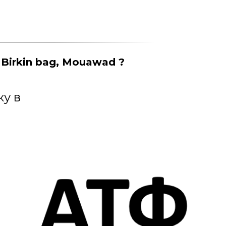
 Birkin bag, Mouawad ?
ку в