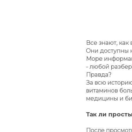
Все знают, как
Они доступны к
Море информаци
- любой разбер
Правда?
За всю истори
витаминов боль
медицины и би
Так ли прост
После просмотр