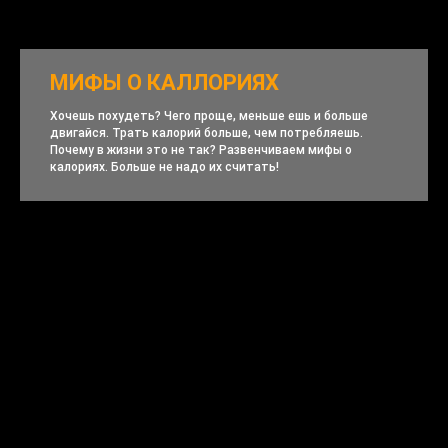
МИФЫ О КАЛЛОРИЯХ
Хочешь похудеть? Чего проще, меньше ешь и больше
двигайся. Трать калорий больше, чем потребляешь.
Почему в жизни это не так? Развенчиваем мифы о
калориях. Больше не надо их считать!